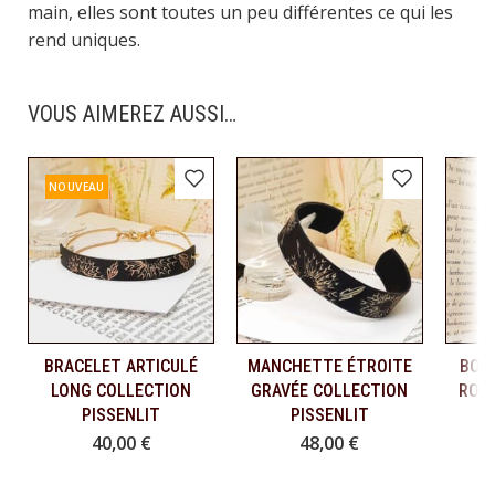
main, elles sont toutes un peu différentes ce qui les
rend uniques.
VOUS AIMEREZ AUSSI…
NOUVEAU
BRACELET ARTICULÉ
MANCHETTE ÉTROITE
BOUC
Ajouter au panier
Ajouter au panier
Aj
LONG COLLECTION
GRAVÉE COLLECTION
RON
PISSENLIT
PISSENLIT
40,00
€
48,00
€